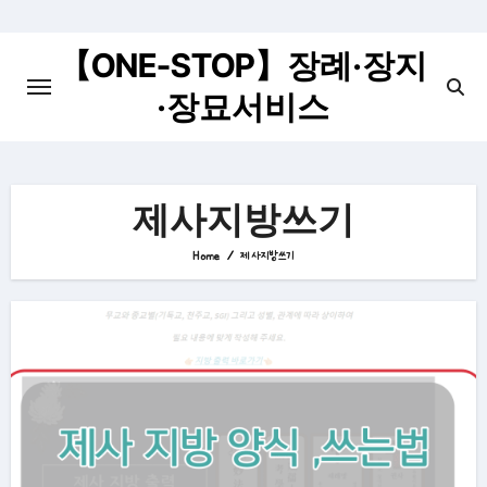
Skip
to
【ONE-STOP】장례·장지
content
·장묘서비스
제사지방쓰기
Home
제사지방쓰기