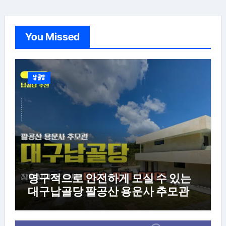
You Missed
납골당
영구적으로 안전하게 모실 수 있는
대구납골당 팔공산 용운사 추모관