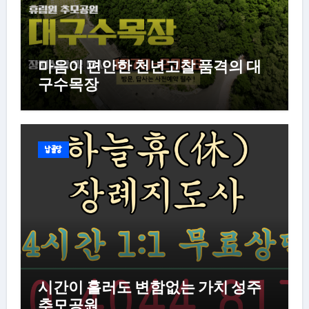
마음이 편안한 천년고찰 품격의 대
구수목장
납골당
시간이 흘러도 변함없는 가치 성주
추모공원