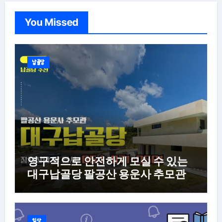
You Missed
납골당
영구적으로 안전하게 모실 수 있는
대구납골당 팔공산 용운사 추모관
일상