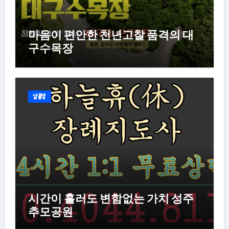
마음이 편안한 천년고찰 품격의 대
구수목장
납골당
시간이 흘러도 변함없는 가치 성주
추모공원