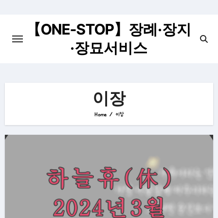
Skip
to
【ONE-STOP】장례·장지
content
·장묘서비스
이장
Home
이장