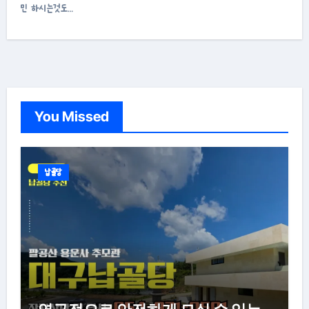
민 하시는것도…
You Missed
납골당