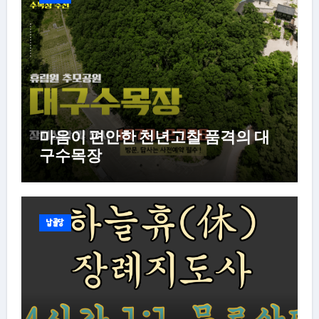
마음이 편안한 천년고찰 품격의 대
구수목장
납골당