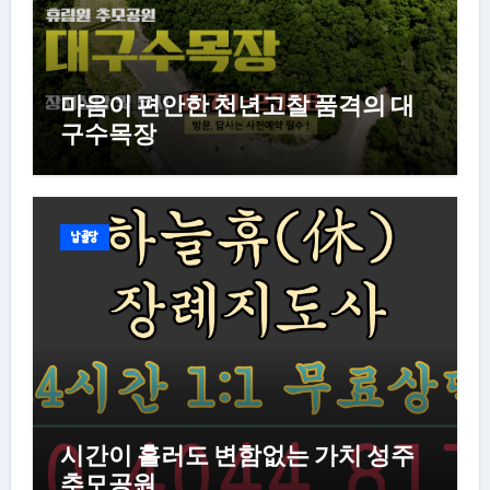
마음이 편안한 천년고찰 품격의 대
구수목장
납골당
시간이 흘러도 변함없는 가치 성주
추모공원