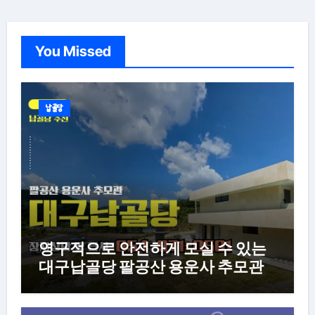
You Missed
납골당
영구적으로 안전하게 모실 수 있는
대구납골당 팔공산 용운사 추모관