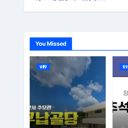
You Missed
납골당
일상