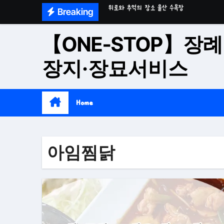
Skip
Breaking
재단법인 대구 추모공원
to
content
접근성과 안정성을 갖춘 부산 평장
【ONE-STOP】장례
재단법인 효심추모공원(현 삼랑진추모공원)
장지·장묘서비스
영구적으로 안전하게 모실 수 있는 대구납골당 팔
Home
아임찜닭