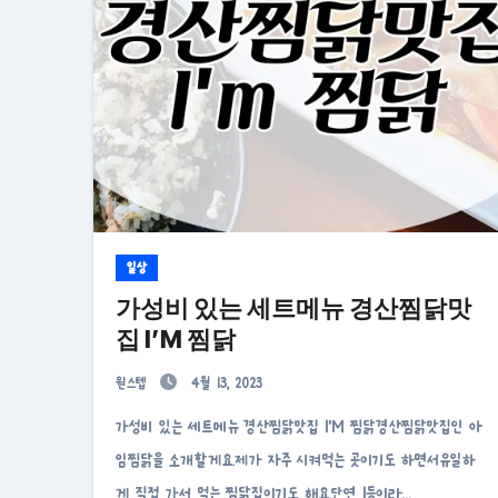
일상
가성비 있는 세트메뉴 경산찜닭맛
집 I’M 찜닭
원스텝
4월 13, 2023
가성비 있는 세트메뉴 경산찜닭맛집 I’M 찜닭경산찜닭맛집인 아
임찜닭을 소개할게요.제가 자주 시켜먹는 곳이기도 하면서유일하
게 직접 가서 먹는 찜닭집이기도 해요.단연 1등이라…