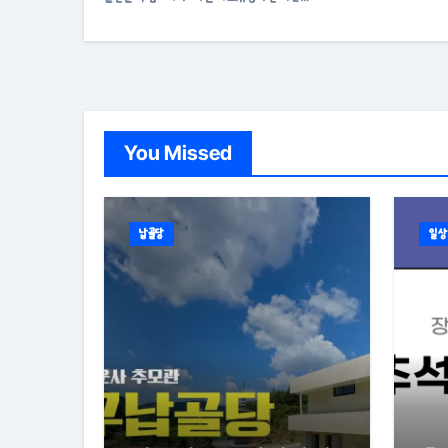
You Missed
납골당
일상