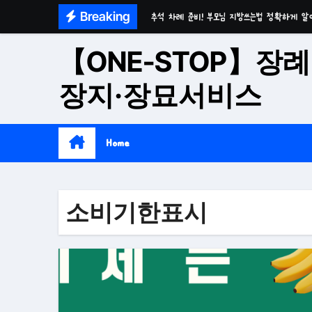
Skip
Breaking
추석 차례 준비! 부모님 지방쓰는법 정확하게 알
to
마음이 편안한 천년고찰 품격의 대구수목장
content
【ONE-STOP】장례
시간이 흘러도 변함없는 가치 성주 추모공원
장지·장묘서비스
치유와 위로의 공간 기독교전용 김천 납골당
위로와 추억의 장소 울산 수목장
Home
재단법인 대구 추모공원
접근성과 안정성을 갖춘 부산 평장
소비기한표시
재단법인 효심추모공원(현 삼랑진추모공원)
영구적으로 안전하게 모실 수 있는 대구납골당 팔