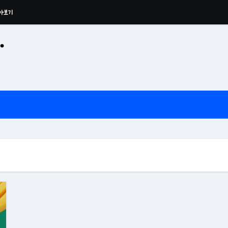
아보기
·
공산 용운사 추모관