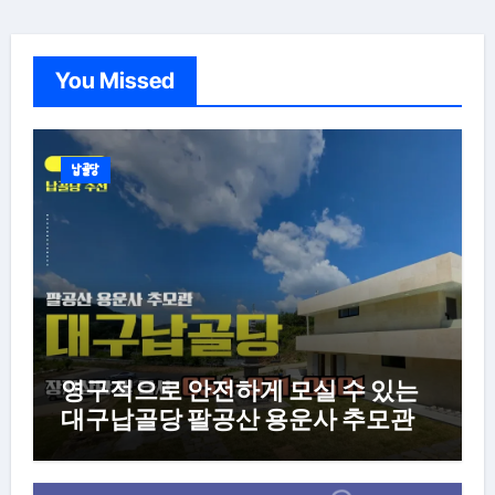
You Missed
납골당
영구적으로 안전하게 모실 수 있는
대구납골당 팔공산 용운사 추모관