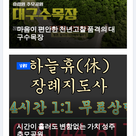
마음이 편안한 천년고찰 품격의 대
구수목장
납골당
시간이 흘러도 변함없는 가치 성주
추모공원