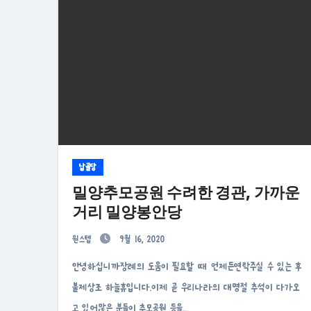
납골당
밀양추모공원 수려한 경관, 가까운
거리 밀양봉안당
원스텝
9월 16, 2020
안녕하십니까장례의 도움이 필요할 때 언제든연락주실 수 있는 후
불제상조 하늘휴입니다.이제 곧 우리나라의 대명절 추석이 다가오
고 있어많은 분들이 추모공원 등을…