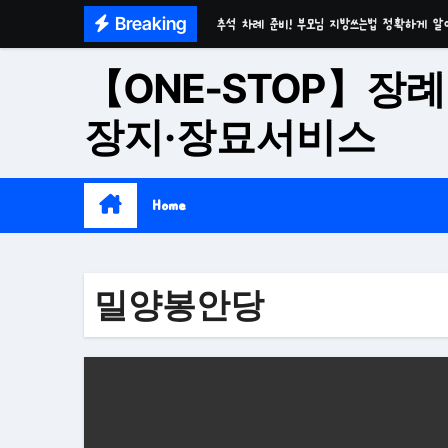
Skip
Breaking
추석 차례 준비! 부모님 지방쓰는법 정확하게 알
to
마음이 편안한 천년고찰 품격의 대구수목장
content
【ONE-STOP】장례
시간이 흘러도 변함없는 가치 성주 추모공원
장지·장묘서비스
치유와 위로의 공간 기독교전용 김천 납골당
위로와 추억의 장소 울산 수목장
Home
재단법인 대구 추모공원
접근성과 안정성을 갖춘 부산 평장
밀양봉안당
재단법인 효심추모공원(현 삼랑진추모공원)
영구적으로 안전하게 모실 수 있는 대구납골당 팔