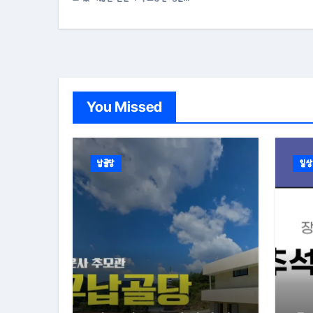
You Missed
납골당
일상