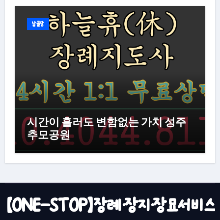
납골당
시간이 흘러도 변함없는 가치 성주
추모공원
【ONE-STOP】장례·장지·장묘서비스