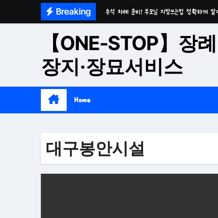
Skip
Breaking
추석 차례 준비! 부모님 지방쓰는법 정확하게 알
to
마음이 편안한 천년고찰 품격의 대구수목장
content
【ONE-STOP】장례
시간이 흘러도 변함없는 가치 성주 추모공원
장지·장묘서비스
치유와 위로의 공간 기독교전용 김천 납골당
위로와 추억의 장소 울산 수목장
Home
재단법인 대구 추모공원
접근성과 안정성을 갖춘 부산 평장
대구봉안시설
재단법인 효심추모공원(현 삼랑진추모공원)
영구적으로 안전하게 모실 수 있는 대구납골당 팔