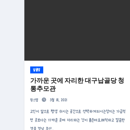
납골당
가까운 곳에 자리한 대구납골당 청
통추모관
원스텝
3월 18, 2021
고인이 앞으로 평생 쉬시는 공간으로 선택하게되시는장지는 가급적
먼 곳보다는 가까운 곳에 자리하는 것이 좋은데요.쾌적하고 깔끔한
경북 경남 부산…