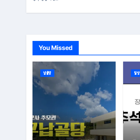
You Missed
납골당
일상