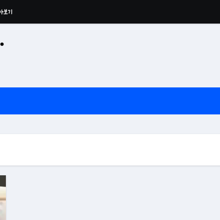
아보기
·
공산 용운사 추모관