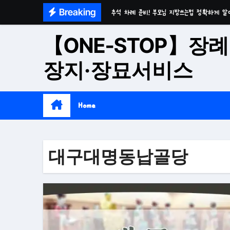
Skip
Breaking
추석 차례 준비! 부모님 지방쓰는법 정확하게 알
to
마음이 편안한 천년고찰 품격의 대구수목장
content
【ONE-STOP】장례
시간이 흘러도 변함없는 가치 성주 추모공원
장지·장묘서비스
치유와 위로의 공간 기독교전용 김천 납골당
위로와 추억의 장소 울산 수목장
Home
재단법인 대구 추모공원
접근성과 안정성을 갖춘 부산 평장
대구대명동납골당
재단법인 효심추모공원(현 삼랑진추모공원)
영구적으로 안전하게 모실 수 있는 대구납골당 팔