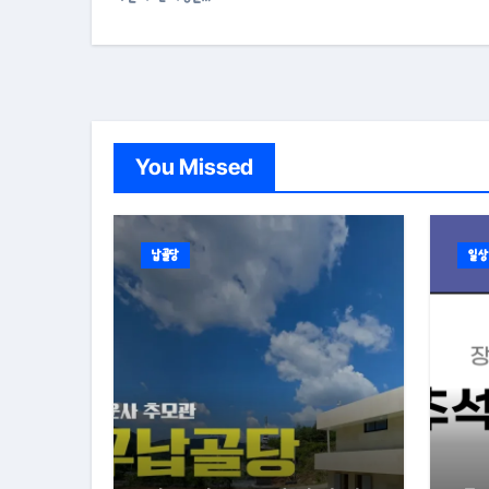
You Missed
납골당
일상