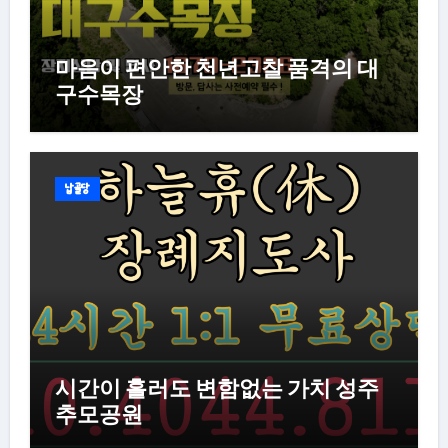
마음이 편안한 천년고찰 품격의 대
구수목장
납골당
시간이 흘러도 변함없는 가치 성주
추모공원