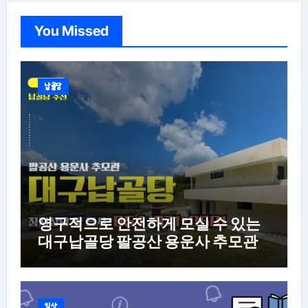
You Missed
납골당
영구적으로 안전하게 모실 수 있는
대구납골당 팔공산 용운사 추모관
일상