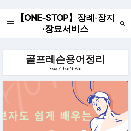
Skip
to
【ONE-STOP】장례·장지
content
·장묘서비스
골프레슨용어정리
Home
골프레슨용어정리