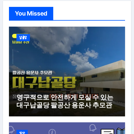
You Missed
납골당
영구적으로 안전하게 모실 수 있는
대구납골당 팔공산 용운사 추모관
일상