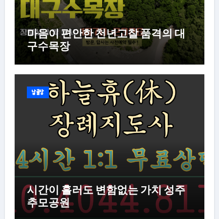
마음이 편안한 천년고찰 품격의 대
구수목장
납골당
시간이 흘러도 변함없는 가치 성주
추모공원