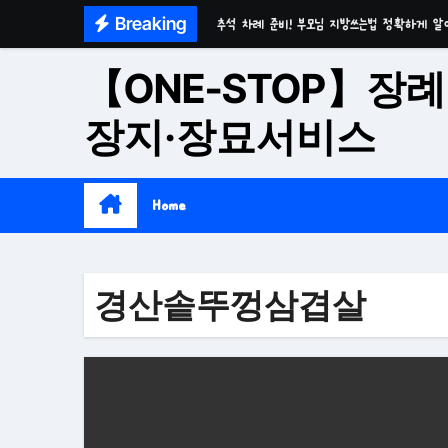
Skip
Breaking
추석 차례 준비! 부모님 지방쓰는법 정확하게 알
to
마음이 편안한 천년고찰 품격의 대구수목장
content
【ONE-STOP】장례
시간이 흘러도 변함없는 가치 성주 추모공원
장지·장묘서비스
치유와 위로의 공간 기독교전용 김천 납골당
위로와 추억의 장소 울산 수목장
Home
재단법인 대구 추모공원
접근성과 안정성을 갖춘 부산 평장
경산솥뚜껑삼겹살
재단법인 효심추모공원(현 삼랑진추모공원)
영구적으로 안전하게 모실 수 있는 대구납골당 팔