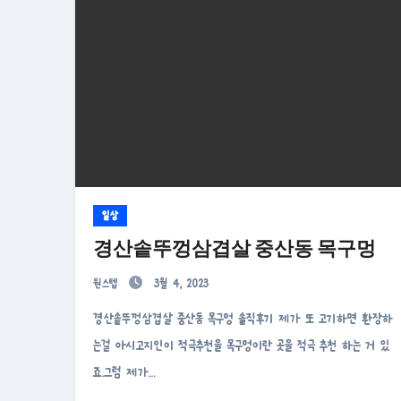
일상
경산솥뚜껑삼겹살 중산동 목구멍
원스텝
3월 4, 2023
경산솥뚜껑삼겹살 중산동 목구멍 솔직후기 제가 또 고기하면 환장하
는걸 아시고지인이 적극추천을 목구멍이란 곳을 적극 추천 하는 거 있
죠.그럼 제가…