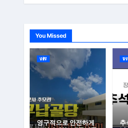
You Missed
납골당
일상
영구적으로 안전하게
추