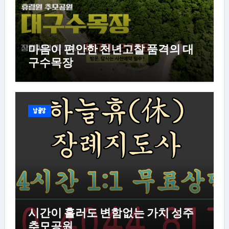
마음이 편안한 천년고찰 품격의 대
구수목장
납골당
시간이 흘러도 변함없는 가치 성주
추모공원