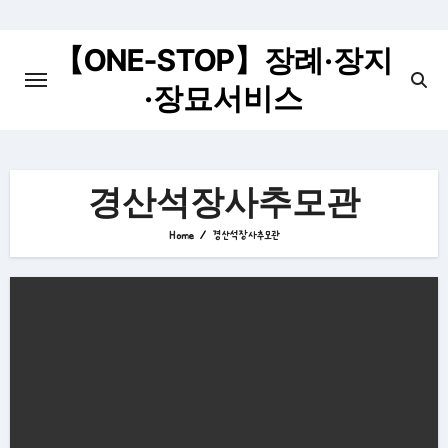
Skip
to
【ONE-STOP】장례·장지
content
·장묘서비스
경산석장사추모관
Home
경산석장사추모관