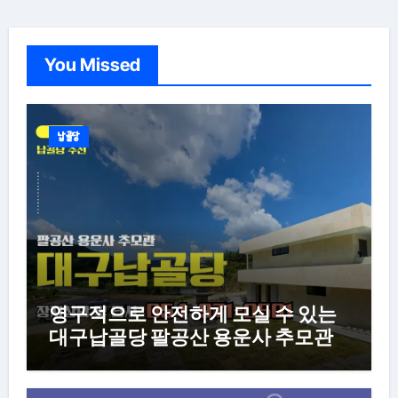
You Missed
납골당
영구적으로 안전하게 모실 수 있는
대구납골당 팔공산 용운사 추모관