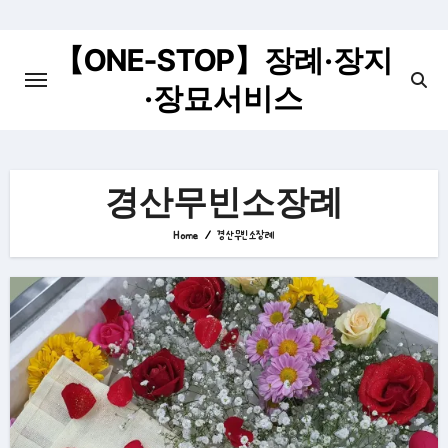
Skip
to
【ONE-STOP】장례·장지
content
·장묘서비스
경산무빈소장례
Home
경산무빈소장례