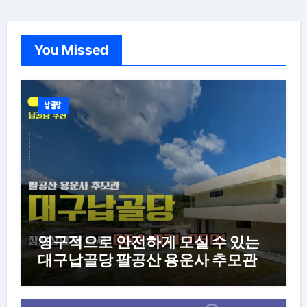
You Missed
납골당
영구적으로 안전하게 모실 수 있는
대구납골당 팔공산 용운사 추모관