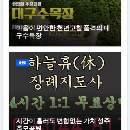
마음이 편안한 천년고찰 품격의 대
구수목장
납골당
시간이 흘러도 변함없는 가치 성주
추모공원