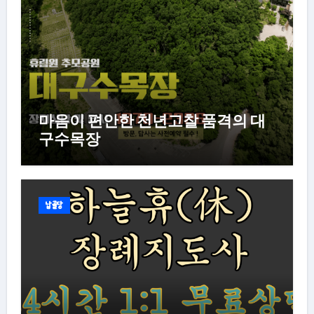
마음이 편안한 천년고찰 품격의 대
구수목장
납골당