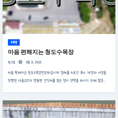
수목장
마음 편해지는 청도수목장
원스텝
11월 8, 2023
마음 편해지는 청도수목장안녕하십니까 장례를 치르신 후나 개장과 이장을
진행한 다음고인의 영원한 안식처를 찾는 장지 선택을 하시기 위해 많은…