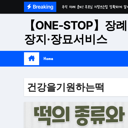
Skip
Breaking
추석 차례 준비! 부모님 지방쓰는법 정확하게 알
to
마음이 편안한 천년고찰 품격의 대구수목장
content
【ONE-STOP】장례
시간이 흘러도 변함없는 가치 성주 추모공원
장지·장묘서비스
치유와 위로의 공간 기독교전용 김천 납골당
위로와 추억의 장소 울산 수목장
Home
재단법인 대구 추모공원
접근성과 안정성을 갖춘 부산 평장
건강을기원하는떡
재단법인 효심추모공원(현 삼랑진추모공원)
영구적으로 안전하게 모실 수 있는 대구납골당 팔