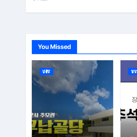
You Missed
납골당
일상