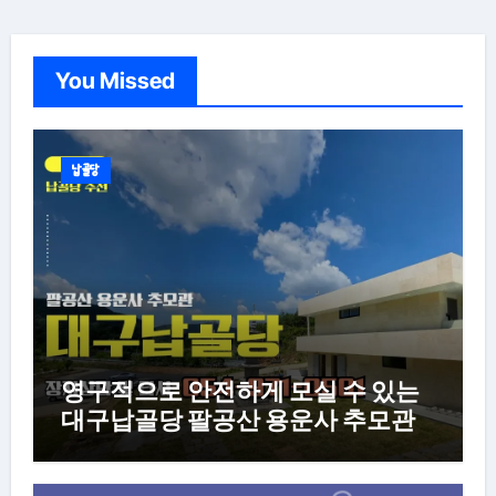
You Missed
납골당
영구적으로 안전하게 모실 수 있는
대구납골당 팔공산 용운사 추모관