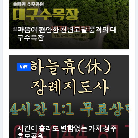
마음이 편안한 천년고찰 품격의 대
구수목장
납골당
시간이 흘러도 변함없는 가치 성주
추모공원