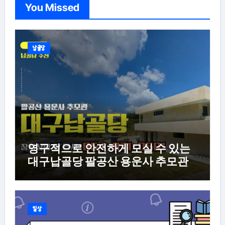
You Missed
납골당
영구적으로 안전하게 모실 수 있는
대구납골당 팔공산 용운사 추모관
일상