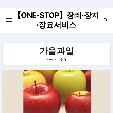
Skip
to
【ONE-STOP】장례·장지
content
·장묘서비스
가을과일
Home
가을과일