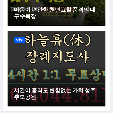
마음이 편안한 천년고찰 품격의 대
구수목장
납골당
시간이 흘러도 변함없는 가치 성주
추모공원